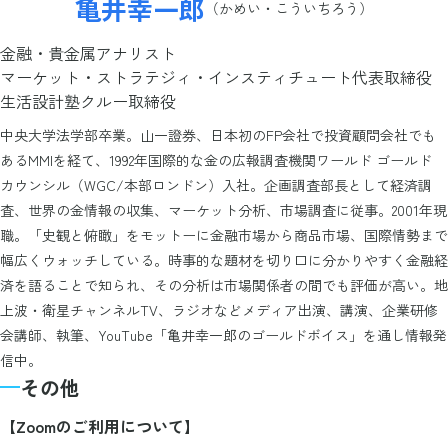
亀井幸一郎
（かめい・こういちろう）
金融・貴金属アナリスト
マーケット・ストラテジィ・インスティチュート代表取締役
生活設計塾クルー取締役
中央大学法学部卒業。山一證券、日本初のFP会社で投資顧問会社でも
あるMMIを経て、1992年国際的な金の広報調査機関ワールド ゴールド
カウンシル（WGC/本部ロンドン）入社。企画調査部長として経済調
査、世界の金情報の収集、マーケット分析、市場調査に従事。2001年現
職。「史観と俯瞰」をモットーに金融市場から商品市場、国際情勢まで
幅広くウォッチしている。時事的な題材を切り口に分かりやすく金融経
済を語ることで知られ、その分析は市場関係者の間でも評価が高い。地
上波・衛星チャンネルTV、ラジオなどメディア出演、講演、企業研修
会講師、執筆、YouTube「亀井幸一郎のゴールドボイス」を通し情報発
信中。
その他
【Zoomのご利用について】