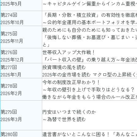
2025年9月
～キャピタルゲイン偏重からインカム重視
第274回
「長期・分散・積立投資」の有効性を徹底
2025年10月
～公的年金運用の基本ポートフォリオを学
親のためにも自分のためにも知っておきた
第275回
「後悔しない葬儀・お墓選び・墓じまい・
2025年11月
と」
第276回
世帯収入アップ大作戦！
2025年12月
『パート収入の壁』の乗り越え方～年金法
第277回
投資環境の風を読む
2026年1月
2026年の金市場を読む マクロ型の上昇続
今年の制度改正早わかり！
第278回
～年収の壁引き上げで手取りはどうなる？
2026年2月
働きながら年金をもらう場合のルール改正
第279回
円安はいつまで続くのか
2026年3月
～為替で世界を読む
第280回
遺言書がないとこんなに困る！「あんなこ