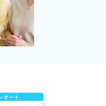
情報ページ（家計
プしました
レポート