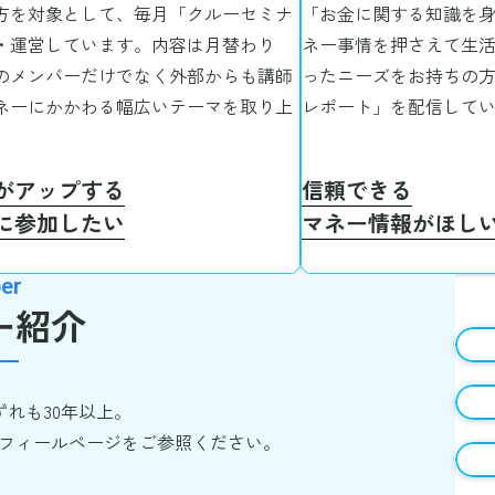
方を対象として、毎月「クルーセミナ
「お金に関する知識を
・運営しています。内容は月替わり
ネー事情を押さえて生
のメンバーだけでなく外部からも講師
ったニーズをお持ちの
ネーにかかわる幅広いテーマを取り上
レポート」を配信して
。
がアップする
信頼できる
に参加したい
マネー情報がほし
er
ー紹介
ずれも30年以上。
フィールページをご参照ください。