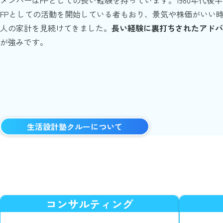
FPとしての活動を開始している者もおり、景気や株価がいい
新刊『「貯金ゼロ、知識ゼロ、節約ゼロ」でも大丈
2021.1.7
人の家計を見続けてきました。
長い経験に裏打ちされたアドバ
簿）
にアップしました
が強みです。
新刊『通貨の凋落で金急騰がはじまる!』のご紹介
2020.11.12
新刊『知識ゼロの私でも！日本一わかりやすいお
2020.3.19
生活設計塾クルーについて
コンサルティング