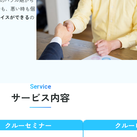
時も、悪い時も個
夫！“もしも”に備える新しいお金の使い方』のご紹介を
書籍
イスができる
の
を
書籍情報ページ（資産運用）
にアップしました
金の教科書』のご紹介を
書籍情報ページ（マネー全般）
にアッ
Service
サービス内容
クルーセミナー
クルー