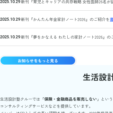
新刊『育児とキャリアの共存戦略 女性医師26名
2025.10.29
新刊『かんたん年金家計ノート2026』のご紹介を
2025.10.29
新刊『夢をかなえる わたしの家計ノート2026』の
2025.10.29
ホームページをリニューアルしました
2025.5.12
お知らせをもっと見る
オフィスを移転しました
（アクセス）
2025.4.21
生活設
新刊『50代からの「確実な」お金の貯め方、増や
2022.6.23
生活設計塾クルーでは
「保険・金融商品を販売しない」
という
コンサルティングサービスなどを提供しています。
新刊『お金・仕事・家事の不安がなくなる 共働き
2021.9.17
メンバーはFPとしての長い経験を持っています。1980年代後