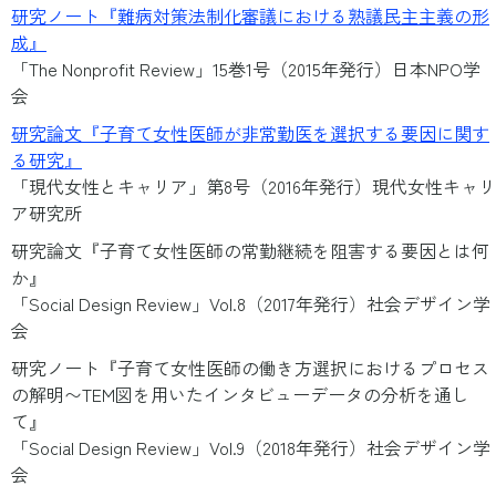
研究ノート『難病対策法制化審議における熟議民主主義の形
成』
「The Nonprofit Review」15巻1号（2015年発行）日本NPO学
会
研究論文『子育て女性医師が非常勤医を選択する要因に関す
る研究』
「現代女性とキャリア」第8号（2016年発行）現代女性キャリ
ア研究所
研究論文『子育て女性医師の常勤継続を阻害する要因とは何
か』
「Social Design Review」Vol.8（2017年発行）社会デザイン学
会
研究ノート『子育て女性医師の働き方選択におけるプロセス
の解明〜TEM図を用いたインタビューデータの分析を通し
て』
「Social Design Review」Vol.9（2018年発行）社会デザイン学
会