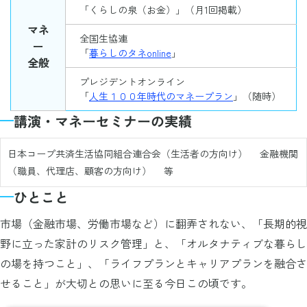
「くらしの泉（お金）」（月1回掲載）
マネ
全国生協連
ー
「
暮らしのタネonline
」
全般
プレジデントオンライン
「
人生１００年時代のマネープラン
」（随時）
講演・マネーセミナーの実績
日本コープ共済生活協同組合連合会（生活者の方向け）
金融機関
（職員、代理店、顧客の方向け）
等
ひとこと
市場（金融市場、労働市場など）に翻弄されない、「長期的視
野に立った家計のリスク管理」と、「オルタナティブな暮らし
の場を持つこと」、「ライフプランとキャリアプランを融合さ
せること」が大切との思いに至る今日この頃です。