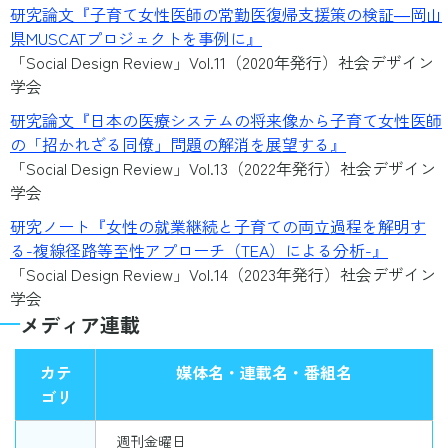
研究論文『子育て女性医師の常勤医復帰支援策の検証―岡山
県MUSCATプロジェクトを事例に』
「Social Design Review」Vol.11（2020年発行）社会デザイン
学会
研究論文『日本の医療システムの将来像から子育て女性医師
の「招かれざる同僚」問題の解消を展望する』
「Social Design Review」Vol.13（2022年発行）社会デザイン
学会
研究ノート『女性の就業継続と子育ての両立過程を解明す
る-複線径路等至性アプローチ（TEA）による分析-』
「Social Design Review」Vol.14（2023年発行）社会デザイン
学会
メディア連載
カテ
媒体名・連載名・番組名
ゴリ
週刊金曜日